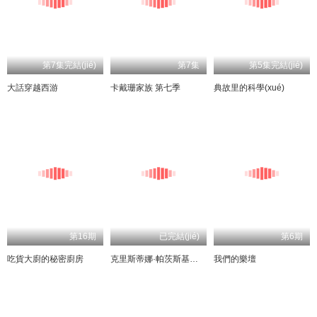
第7集完結(jié)
第7集
第5集完結(jié)
大話穿越西游
卡戴珊家族 第七季
典故里的科學(xué)
第16期
已完結(jié)
第6期
吃貨大廚的秘密廚房
克里斯蒂娜·帕茨斯基：媽媽基因
我們的樂壇