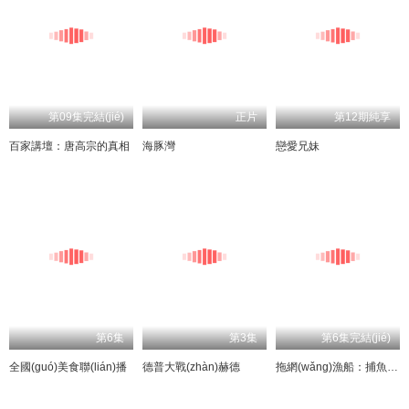
第09集完結(jié)
正片
第12期純享
百家講壇：唐高宗的真相
海豚灣
戀愛兄妹
第6集
第3集
第6集完結(jié)
全國(guó)美食聯(lián)播
德普大戰(zhàn)赫德
拖網(wǎng)漁船：捕魚日記 第一季