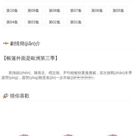
第10集
第09集
第08集
第07集
第06集
第05集
第04集
第03集
第02集
第01集
劇情簡(jiǎn)介
【帳篷外面是歐洲第三季】
劉海鎮(zhèn)、陳善圭、樸志煥、尹均相愉快重逢挪威，首次挑戰(zhàn)冬季
露營(yíng)，露營(yíng)難度進(jìn)一步升級(jí)。
猜你喜歡