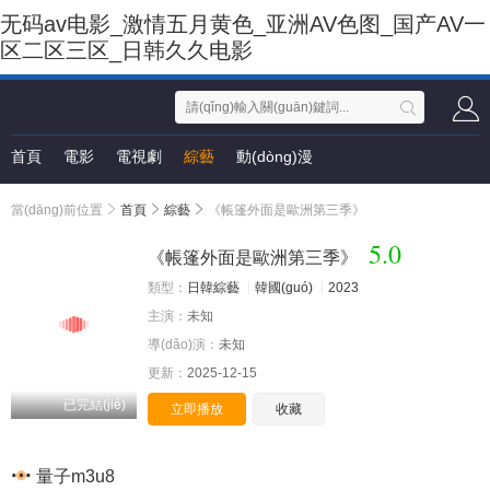
无码av电影_激情五月黄色_亚洲AV色图_国产AV一
区二区三区_日韩久久电影
首頁
電影
電視劇
綜藝
動(dòng)漫
當(dāng)前位置
首頁
綜藝
《帳篷外面是歐洲第三季》
5.0
《帳篷外面是歐洲第三季》
類型：
日韓綜藝
韓國(guó)
2023
主演：
未知
導(dǎo)演：
未知
更新：
2025-12-15
已完結(jié)
立即播放
收藏
量子m3u8