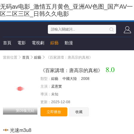
无码av电影_激情五月黄色_亚洲AV色图_国产AV一
区二区三区_日韩久久电影
首頁
電影
電視劇
綜藝
動漫
當前位置
首頁
綜藝
《百家講壇：唐高宗的真相》
8.0
《百家講壇：唐高宗的真相》
類型：
綜藝
中國大陸
2008
主演：
孟憲實
導演：
未知
更新：
2025-12-08
第09集完結
立即播放
收藏
光速m3u8