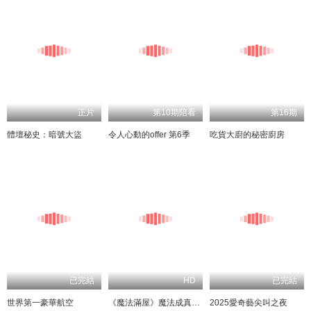
正片
第10期陪看
第16期
體壇秘史：暗號大盜
令人心動的offer 第6季
吃貨大廚的秘密廚房
已完結
HD
已完結
世界第一豪華航空
《魔法滿屋》魔法成真演唱會
2025愛奇藝尖叫之夜