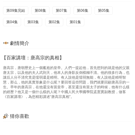
第09集完結
第08集
第07集
第06集
第05集
第04集
第03集
第02集
第01集
劇情簡介
【百家講壇：唐高宗的真相】
唐高宗，唐朝歷史上一個尷尬的皇帝。人們一提起他，首先想到的就是他的父親
唐太宗，以及他的夫人武則天，他本人的身影反倒模糊不清。他的很多行為，也
讓后人分不清究竟是懦弱還是精明。有人說他是懦弱無能，有人說他是精明智
慧，那么，他的真實形象是什么呢？要回答這些問題，我們就要回顧唐高宗的一
生。早年的唐高宗，在他還沒有當皇帝，甚至還沒有當太子的時候，他有什么樣
的經歷？他又是一個什么樣的人呢？中國人民大學國學院孟憲實副教授，做客
《百家講壇》，為您精彩講述“唐高宗真相”。
猜你喜歡