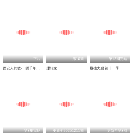
正片
第10期
第12期完結
西安人的歌·一樂千年跨年演唱會
理想家
最強大腦 第十一季
第8集完結
更新至20251211期
更新至第3期