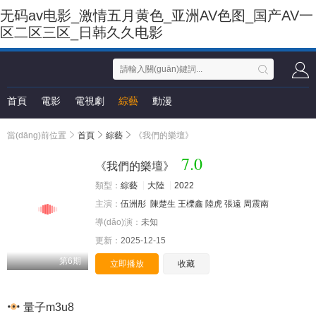
无码av电影_激情五月黄色_亚洲AV色图_国产AV一
区二区三区_日韩久久电影
首頁
電影
電視劇
綜藝
動漫
當(dāng)前位置
首頁
綜藝
《我們的樂壇》
7.0
《我們的樂壇》
類型：
綜藝
大陸
2022
主演：
伍洲彤
陳楚生
王櫟鑫
陸虎
張遠
周震南
導(dǎo)演：
未知
更新：
2025-12-15
第6期
立即播放
收藏
量子m3u8