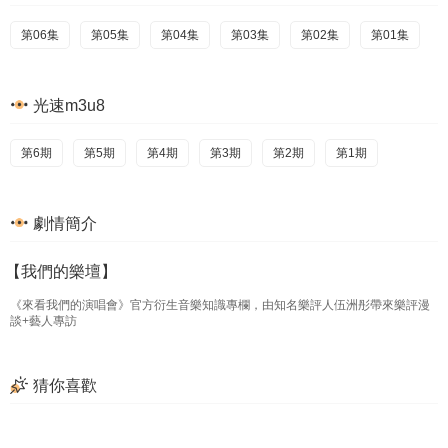
第06集
第05集
第04集
第03集
第02集
第01集
光速m3u8
第6期
第5期
第4期
第3期
第2期
第1期
劇情簡介
【我們的樂壇】
《來看我們的演唱會》官方衍生音樂知識專欄，由知名樂評人伍洲彤帶來樂評漫
談+藝人專訪
猜你喜歡