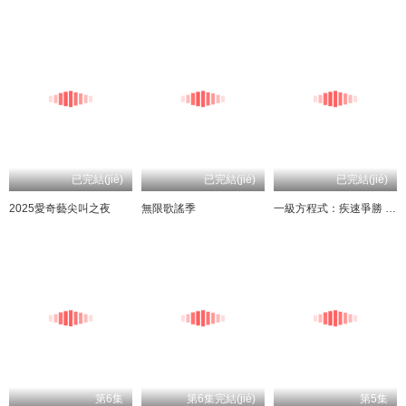
已完結(jié)
已完結(jié)
已完結(jié)
2025愛奇藝尖叫之夜
無限歌謠季
一級方程式：疾速爭勝 第四季
第6集
第6集完結(jié)
第5集